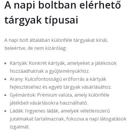
A napi boltban elérhető
tárgyak típusai
A napi bolt általában különféle tárgyakat kínál,
beleértve, de nem kizárólag:
Kártyák: Konkrét kártyák, amelyeket a játékosok
hozzáadhatnak a gyűjteményükhöz.
Arany: Kulcsfontosságú erőforrás a kártyák
fejlesztéséhez és egyéb tárgyak vásárlásához.
Gyémántok: Prémium valuta, amely különféle
játékbeli vásárlásokra használható.
Ládák: Ingyenes ládák, amelyek véletlenszerű
jutalmakat tartalmaznak, fokozva a napi látogatások
izgalmát.