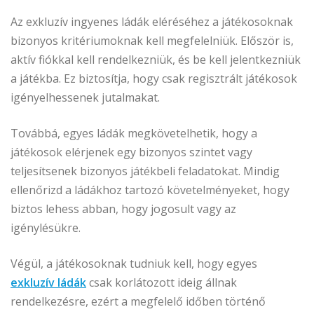
Az exkluzív ingyenes ládák eléréséhez a játékosoknak
bizonyos kritériumoknak kell megfelelniük. Először is,
aktív fiókkal kell rendelkezniük, és be kell jelentkezniük
a játékba. Ez biztosítja, hogy csak regisztrált játékosok
igényelhessenek jutalmakat.
Továbbá, egyes ládák megkövetelhetik, hogy a
játékosok elérjenek egy bizonyos szintet vagy
teljesítsenek bizonyos játékbeli feladatokat. Mindig
ellenőrizd a ládákhoz tartozó követelményeket, hogy
biztos lehess abban, hogy jogosult vagy az
igénylésükre.
Végül, a játékosoknak tudniuk kell, hogy egyes
exkluzív ládák
csak korlátozott ideig állnak
rendelkezésre, ezért a megfelelő időben történő