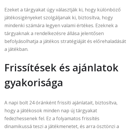
Ezeket a tárgyakat úgy választják ki, hogy különböző
játékosigényeket szolgáljanak ki, biztosítva, hogy
mindenki számára legyen valami értékes. Ezeknek a
tárgyaknak a rendelkezésre állása jelentősen
befolyásolhatja a játékos stratégiáját és előrehaladását
a játékban.
Frissítések és ajánlatok
gyakorisága
A napi bolt 24 óránként frissíti ajánlatait, biztosítva,
hogy a játékosok minden nap új tárgyakat
fedezhessenek fel. Ez a folyamatos frissítés
dinamikussá teszi a játékmenetet, és arra ösztönzi a