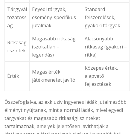
Tárgyvál
Egyedi tárgyak,
Standard
tozatoss
esemény-specifikus
felszerelések,
ág
jutalmak
gyakori tárgyak
Magasabb ritkaság
Alacsonyabb
Ritkaság
(szokatlan –
ritkaság (gyakori –
i szintek
legendás)
ritka)
Közepes érték,
Magas érték,
Érték
alapvető
játékmenetet javító
fejlesztések
Összefoglalva, az exkluzív ingyenes ládák jutalmazóbb
élményt nyújtanak, mint a normál ládák, mivel egyedi
tárgyakat és magasabb ritkasági szinteket
tartalmaznak, amelyek jelentősen javíthatják a