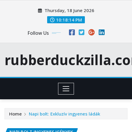
Skip
Thursday, 18 June 2026
to
content
10:18:15 PM
Follow Us
rubberduckzilla.c
Home
Napi bolt: Exkluzív ingyenes ládák
NAPI BOLT INGYENES IGÉNYEK