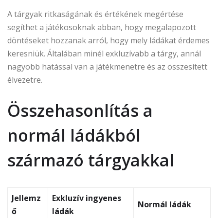
A tárgyak ritkaságának és értékének megértése
segíthet a játékosoknak abban, hogy megalapozott
döntéseket hozzanak arról, hogy mely ládákat érdemes
keresniük. Általában minél exkluzívabb a tárgy, annál
nagyobb hatással van a játékmenetre és az összesített
élvezetre.
Összehasonlítás a
normál ládákból
származó tárgyakkal
Jellemz
Exkluzív ingyenes
Normál ládák
ő
ládák