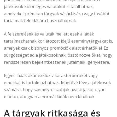
játékosok különleges valutákat is találhatnak,
amelyeket prémium tárgyak vásárlására vagy további
tartalmak feloldására használhatnak.
A felszerelések és valuták mellett ezek a ládák
tartalmazhatnak korlátozott idejű eseménytárgyakat is,
amelyek csak bizonyos promóciók alatt érhetők el. Ez
sürgősséget ad a játékosoknak, ösztönözve őket, hogy
rendszeresen bejelentkezzenek jutalmaik igénylésére.
Egyes ládák akár exkluzív karakterbőröket vagy
emojikat is tartalmazhatnak, lehetővé téve a játékosok
számára, hogy személyre szabják avatárjaikat olyan
módon, ahogyan a normál ládák nem kínálnak.
A tárgyak ritkasága és