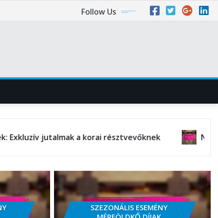
Follow Us
lmak a korai résztvevőknek
Napi Bolt: Különleg
NY
SZEZONÁLIS ESEMÉNY
MÉRFÖLDKŐ DÍJAK