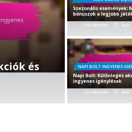
Szezonális események: 
bónuszok a legjobb ját
Lila Monroe
Mar 
nylési
PASS ROYALE BÓNUSZ JU
tékos
Pass Royale
NAPI BOLT INGYENES IGÉ
Season Pas
Napi Bolt: Különleges ak
ingyenes igénylések
Lila Monroe
Lila Monroe
Mar 9
Mar 