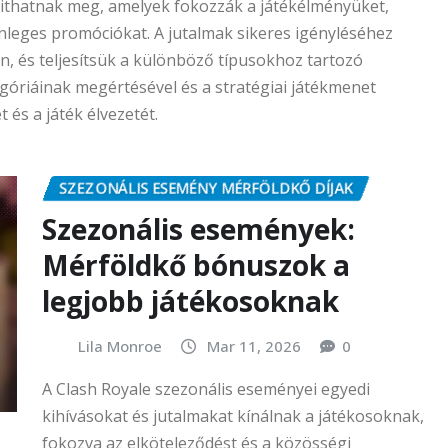
yithatnak meg, amelyek fokozzák a játékélményüket,
önleges promóciókat. A jutalmak sikeres igényléséhez
n, és teljesítsük a különböző típusokhoz tartozó
góriáinak megértésével és a stratégiai játékmenet
 és a játék élvezetét.
SZEZONÁLIS ESEMÉNY MÉRFÖLDKŐ DÍJAK
Szezonális események:
Mérföldkő bónuszok a
legjobb játékosoknak
Lila Monroe
Mar 11, 2026
0
A Clash Royale szezonális eseményei egyedi
kihívásokat és jutalmakat kínálnak a játékosoknak,
fokozva az elköteleződést és a közösségi