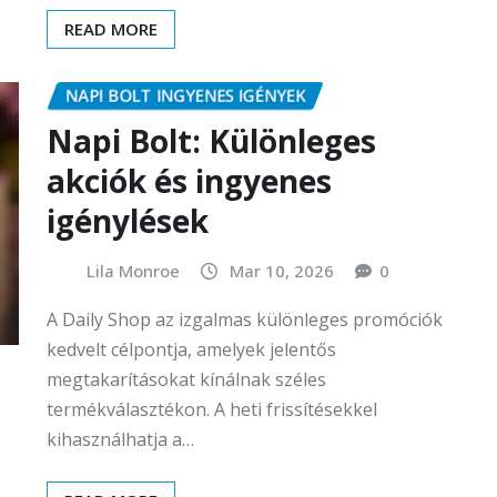
READ MORE
NAPI BOLT INGYENES IGÉNYEK
Napi Bolt: Különleges
akciók és ingyenes
igénylések
Lila Monroe
Mar 10, 2026
0
A Daily Shop az izgalmas különleges promóciók
kedvelt célpontja, amelyek jelentős
megtakarításokat kínálnak széles
termékválasztékon. A heti frissítésekkel
kihasználhatja a…