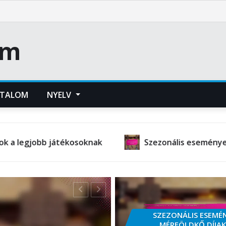
om
RTALOM
NYELV
tékosoknak
Szezonális események: Exkluzív juta
SZEZONÁLIS ESEMÉ
MÉRFÖLDKŐ DÍJAK