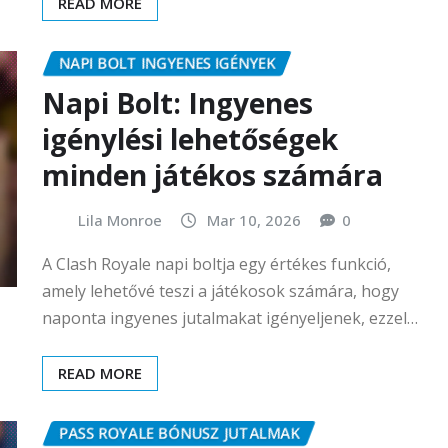
READ MORE
NAPI BOLT INGYENES IGÉNYEK
Napi Bolt: Ingyenes
igénylési lehetőségek
minden játékos számára
Lila Monroe
Mar 10, 2026
0
A Clash Royale napi boltja egy értékes funkció,
amely lehetővé teszi a játékosok számára, hogy
naponta ingyenes jutalmakat igényeljenek, ezzel…
READ MORE
PASS ROYALE BÓNUSZ JUTALMAK