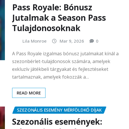
Pass Royale: Bónusz
Jutalmak a Season Pass
Tulajdonosoknak
Lila Monroe
Mar 9, 2026
0
A Pass Royale izgalmas bónusz jutalmakat kínál a
szezonbérlet-tulajdonosok számára, amelyek
exkluzív játékbeli tárgyakat és fejlesztéseket
tartalmaznak, amelyek fokozzák a…
READ MORE
SZEZONÁLIS ESEMÉNY MÉRFÖLDKŐ DÍJAK
Szezonális események: