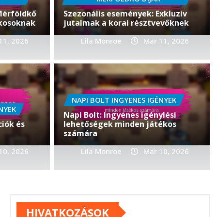
Mérföldkő
Szezonális események: Exkluzív
ékosoknak
jutalmak a korai résztvevőknek
11, 2026
Lila Monroe
Mar 11, 2026
TALMAK
NAPI BOLT INGYENES IGÉNYEK
: Bónusz Jutalmak a
NYEK
Napi Bolt: Ingyenes igénylési
s Tulajdonosoknak
ciók és
lehetőségek minden játékos
számára
, 2026
10, 2026
0
Lila Monroe
Mar 10, 2026
HIVATKOZÁSOK