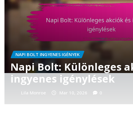
NAPI BOLT INGYENES IGÉNYEK
Napi Bolt: Ingyenes igé
lehetőségek minden já
számára
Lila Monroe
Mar 10, 2026
0