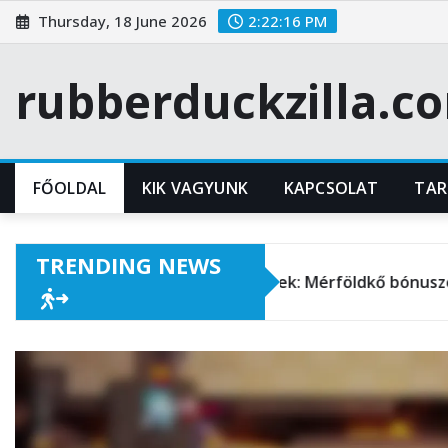
Skip
Thursday, 18 June 2026
2:22:17 PM
to
content
rubberduckzilla.c
FŐOLDAL
KIK VAGYUNK
KAPCSOLAT
TA
TRENDING NEWS
Szezonális események: Mérföldkő bónuszok a legjobb já